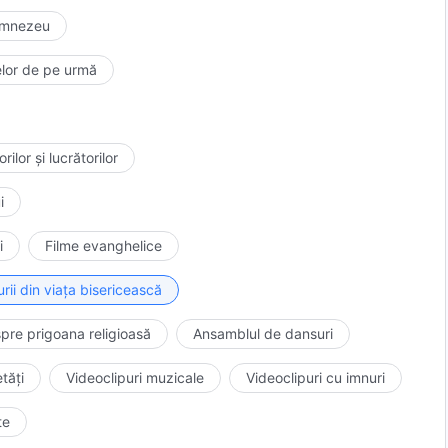
Dumnezeu
lelor de pe urmă
ilor și lucrătorilor
i
i
Filme evanghelice
rii din viața bisericească
pre prigoana religioasă
Ansamblul de dansuri
tăți
Videoclipuri muzicale
Videoclipuri cu imnuri
te