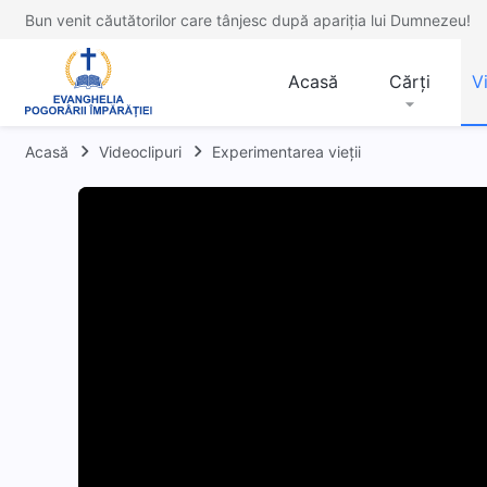
Bun venit căutătorilor care tânjesc după apariția lui Dumnezeu!
Acasă
Cărți
V
Acasă
Videoclipuri
Experimentarea vieții