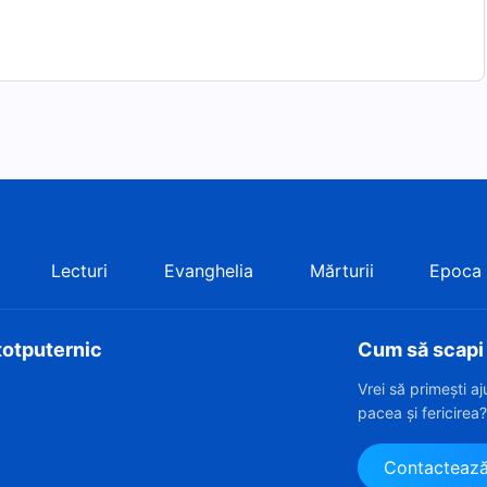
Lecturi
Evanghelia
Mărturii
Epoca
totputernic
Cum să scapi d
Vrei să primești a
pacea și fericirea
Contacteaz