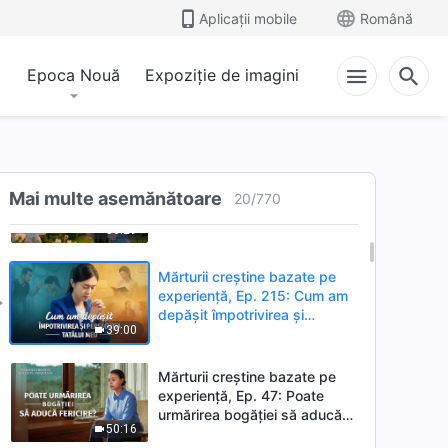
pe Dumnezeu a fost cea mai
Aplicații mobile
Română
55:22
bună alegere din viața mea
Epoca Nouă
Expoziție de imagini
Mărturii creștine bazate pe
experiență, Ep. 410: Este
esențial să ai intențiile corecte
41:11
în datoria ta
Mărturii creștine bazate pe
Mai multe asemănătoare
experiență, Ep. 813:
20
/
770
Reflectările unei soții bune și
50:29
mame iubitoare
Mărturii creștine bazate pe
experiență, Ep. 215: Cum am
depășit împotrivirea și
39:00
persecuția tatălui meu
Mărturii creștine bazate pe
experiență, Ep. 47: Poate
urmărirea bogăției să aducă
50:16
fericire?