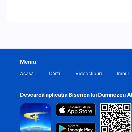
Meniu
Acasă
Cărți
Videoclipuri
Imnuri
Descarcă aplicația Biserica lui Dumnezeu A