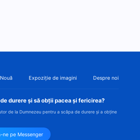
Mărturii creștine bazate pe
experiență, Ep. 797: Ce
învățăminte am tras după ce
46:35
soțul meu s-a îmbolnăvit
 Nouă
Expoziție de imagini
Despre noi
e durere și să obții pacea și fericirea?
jutor de la Dumnezeu pentru a scăpa de durere și a obține
?
ă-ne pe Messenger