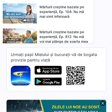
Mărturii creștine bazate pe
experiență, Ep. 104: Nu mă
mai simt inferioară
46:07
Mărturii creștine bazate pe
experiență, Ep. 812: Nu mă
voi mai plânge de soarta mea
43:38
Urmați pașii Mielului și bucurați-vă de bogata
Mărturii creștine bazate pe
provizie pentru viață
experiență, Ep. 739: Să
vorbești deschis despre
46:41
defectele prietenilor buni
contribuie la o prietenie lungă
și bună
Mărturii creștine bazate pe
experiență, Ep. 738: Lecții
învățate dintr-un eșec dureros
51:23
Mărturii creștine bazate pe
experiență, Ep. 793: Cum să-