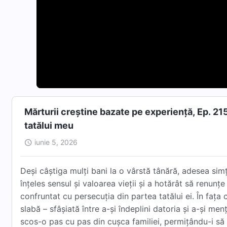
Mărturii creștine bazate pe experiență, Ep. 21
tatălui meu
iunie 5, 2026
Deși câștiga mulți bani la o vârstă tânără, adesea sim
înțeles sensul și valoarea vieții și a hotărât să renunțe
confruntat cu persecuția din partea tatălui ei. În fața c
slabă – sfâșiată între a-și îndeplini datoria și a-și me
scos-o pas cu pas din cușca familiei, permițându-i să v