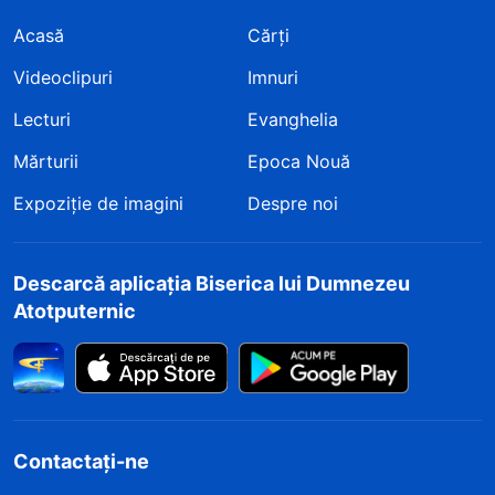
Acasă
Cărți
Videoclipuri
Imnuri
Lecturi
Evanghelia
Mărturii
Epoca Nouă
Expoziție de imagini
Despre noi
Descarcă aplicația Biserica lui Dumnezeu
Atotputernic
Contactați-ne