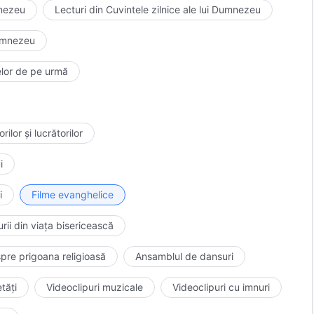
mnezeu
Lecturi din Cuvintele zilnice ale lui Dumnezeu
Dumnezeu
lelor de pe urmă
ilor și lucrătorilor
i
i
Filme evanghelice
rii din viața bisericească
pre prigoana religioasă
Ansamblul de dansuri
tăți
Videoclipuri muzicale
Videoclipuri cu imnuri