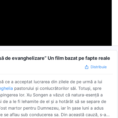
să de evanghelizare” Un film bazat pe fapte reale
Distribuie
pă ce a acceptat lucrarea din zilele de pe urmă a lui
ghelia
pastorului și conlucrătorilor săi. Totuși, spre
spingerea lor. Xu Songen a văzut că natura-esență a
și de a le fi lehamite de el și a hotărât să se separe de
 fost martor pentru Dumnezeu, iar în șase luni a adus
re se aflau sub conducerea sa. Din această cauză, s-a