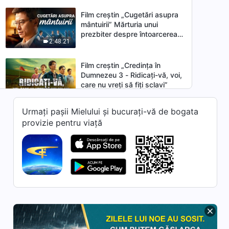
Film creștin „Cugetări asupra
mântuirii” Mărturia unui
prezbiter despre întoarcerea
2:48:21
la Dumnezeu
Film creștin „Credința în
Dumnezeu 3 - Ridicați-vă, voi,
care nu vreți să fiți sclavi”
1:14:21
Urmați pașii Mielului și bucurați-vă de bogata
Documentar „Arătarea și
provizie pentru viață
lucrarea lui Dumnezeu
Atotputernic” (Partea întâi)
46:12
Film creștin „Credința în
Dumnezeu 2 - După căderea
Bisericii”
1:30:04
Film creștin „Dragostea unei
mame” film de familie