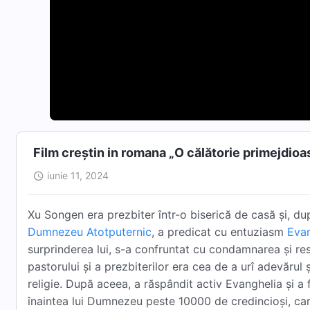
Film creștin in romana „O călătorie primejdioa
iunie 11, 2024
Xu Songen era prezbiter într-o biserică de casă și, du
Dumnezeu Atotputernic
, a predicat cu entuziasm
Evan
surprinderea lui, s-a confruntat cu condamnarea și re
pastorului și a prezbiterilor era cea de a urî adevărul 
religie. După aceea, a răspândit activ Evanghelia și a
înaintea lui Dumnezeu peste 10000 de credincioși, ca