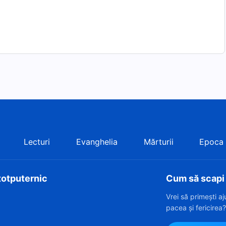
Lecturi
Evanghelia
Mărturii
Epoca
totputernic
Cum să scapi d
Vrei să primești a
pacea și fericirea