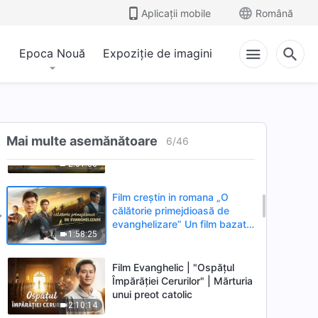
catastrofelor” (I)
Aplicații mobile
Română
1:20:47
Supraviețuirea umanității este
la un pas, vei fi printre
Epoca Nouă
Expoziție de imagini
supraviețuitori?
Film creștin in romana 2024
„Evanghelia Împărăției a ajuns
în satul nostru”
1:40:00
Film creștin in romana 2024
Mai multe asemănătoare
„Eu și soțul meu pastor”
6
/
46
Războiul spiritual în
2:01:33
întâmpinarea revenirii
Domnului
Film creștin in romana „O
călătorie primejdioasă de
evanghelizare” Un film bazat
1:58:25
pe fapte reale
Film Evanghelic | "Ospățul
Împărăției Cerurilor" | Mărturia
unui preot catolic
2:10:14