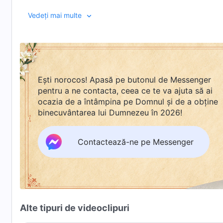
confruntat cu ostilitatea pastorului religios și a fost ra
Vedeți mai multe
pedeapsa, l-a întâlnit pe liderul religios Li Muguang, i
adesea părtășie unul cu celălalt în închisoare. Xu Song
Muguang lucrarea din zile de pe urmă a lui Dumnezeu, 
Li Muguang era pe cale să își ispășească pedeapsa și 
luat o decizie riscantă: a hotărât să evadeze din înch
Ești norocos! Apasă pe butonul de Messenger
reuși el să evadeze din închisoare? Va fi capabil să 
pentru a ne contacta, ceea ce te va ajuta să ai
din zilele de pe urmă a lui Dumnezeu? Pentru a afla, u
ocazia de a întâmpina pe Domnul și de a obține
binecuvântarea lui Dumnezeu în 2026!
Contactează-ne pe Messenger
Alte tipuri de videoclipuri