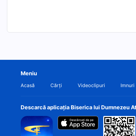
Meniu
Acasă
Cărți
Videoclipuri
Imnuri
Descarcă aplicația Biserica lui Dumnezeu A