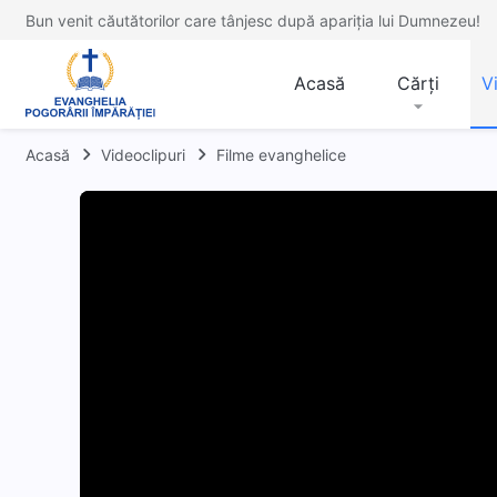
Bun venit căutătorilor care tânjesc după apariția lui Dumnezeu!
Acasă
Cărți
V
Acasă
Videoclipuri
Filme evanghelice