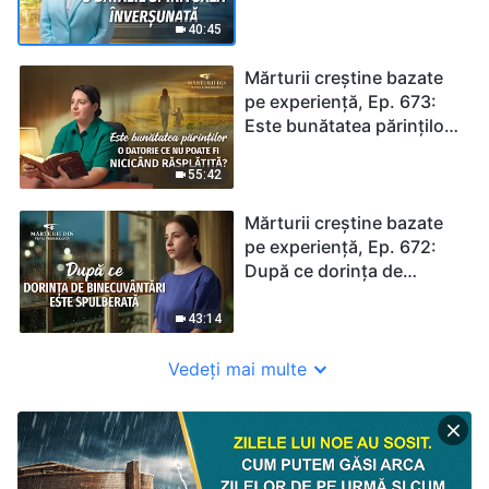
înverșunată
40:45
Mărturii creștine bazate
pe experiență, Ep. 673:
Este bunătatea părinților
o datorie ce nu poate fi
nicicând răsplătită?
55:42
Mărturii creștine bazate
pe experiență, Ep. 672:
După ce dorința de
binecuvântări este
spulberată
43:14
Vedeți mai multe