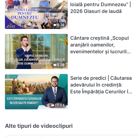
loială pentru Dumnezeu” |
2026 Glasuri de laudă
6:28
Cântare creștină „Scopul
aranjării oamenilor,
evenimentelor și lucrurilor
de către Dumnezeu în
jurul omului”
5:28
Serie de predici | Căutarea
adevărului în credință:
Este Împărăția Cerurilor în
cer sau pe pământ?
11:54
Alte tipuri de videoclipuri