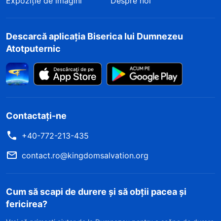
Expoziție de imagini
Despre noi
Descarcă aplicația Biserica lui Dumnezeu
Atotputernic
Contactați-ne
+40-772-213-435
contact.ro@kingdomsalvation.org
Cum să scapi de durere și să obții pacea și
fericirea?