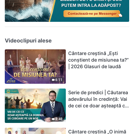
Videoclipuri alese
Cântare creștină „Ești
conștient de misiunea ta?”
| 2026 Glasuri de laudă
6:11
Serie de predici | Căutarea
adevărului în credință: Vai
de cei ce doar așteaptă ca
Domnul să coboare pe un
nor
8:48
Cântare creștină „O inimă