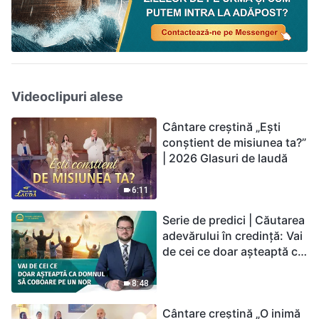
Videoclipuri alese
Cântare creștină „Ești
conștient de misiunea ta?”
| 2026 Glasuri de laudă
6:11
Serie de predici | Căutarea
adevărului în credință: Vai
de cei ce doar așteaptă ca
Domnul să coboare pe un
nor
8:48
Cântare creștină „O inimă