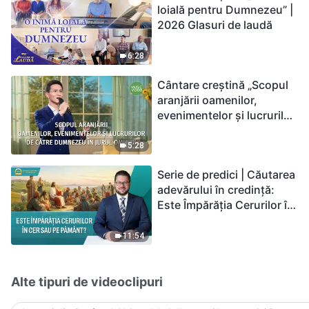
loială pentru Dumnezeu” |
2026 Glasuri de laudă
6:28
Cântare creștină „Scopul
aranjării oamenilor,
evenimentelor și lucrurilor
de către Dumnezeu în
jurul omului”
5:28
Serie de predici | Căutarea
adevărului în credință:
Este Împărăția Cerurilor în
cer sau pe pământ?
11:54
Alte tipuri de videoclipuri