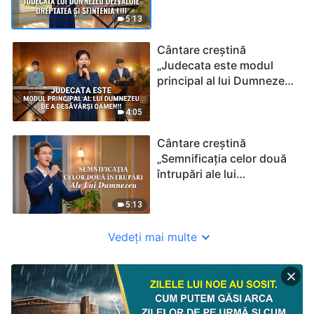
sfințenia Lui”
5:13
Cântare creștină
„Judecata este modul
principal al lui Dumnezeu
de a desăvârși oamenii”
4:05
Cântare creștină
„Semnificația celor două
întrupări ale lui
Dumnezeu”
5:13
Vedeți mai multe