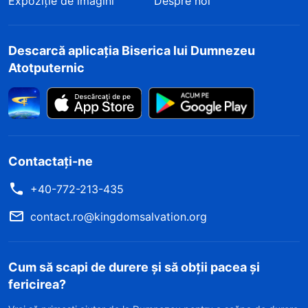
Expoziție de imagini
Despre noi
Descarcă aplicația Biserica lui Dumnezeu
Atotputernic
Contactați-ne
+40-772-213-435
contact.ro@kingdomsalvation.org
Cum să scapi de durere și să obții pacea și
fericirea?