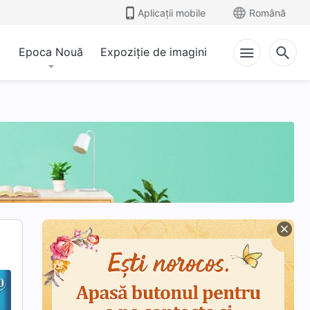
Aplicații mobile
Română
Epoca Nouă
Expoziție de imagini
ui Dumnezeu și ceea ce are El și ceea ce este
Taine