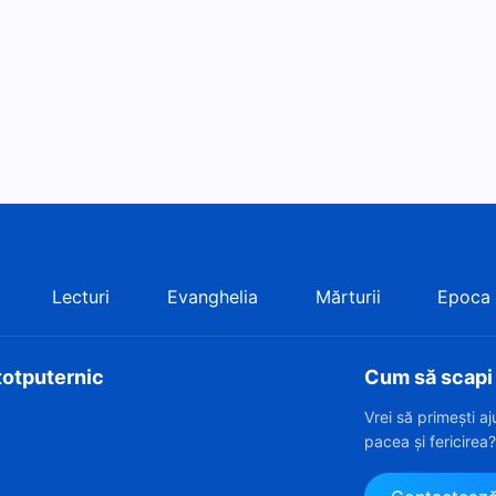
Lecturi
Evanghelia
Mărturii
Epoca
totputernic
Cum să scapi d
Vrei să primești a
pacea și fericirea