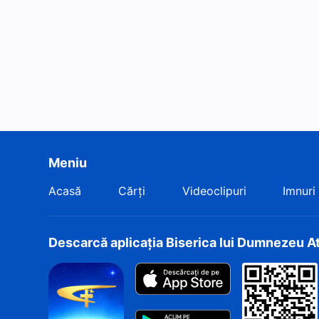
Meniu
Acasă
Cărți
Videoclipuri
Imnuri
Descarcă aplicația Biserica lui Dumnezeu A