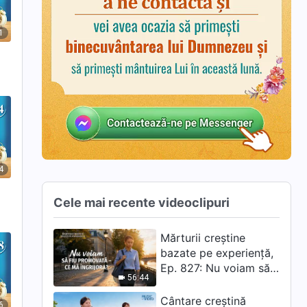
1
4
Cele mai recente videoclipuri
Mărturii creștine
bazate pe experiență,
Ep. 827: Nu voiam să
56:44
fiu promovată – ce mă
îngrijora?
Cântare creștină
6