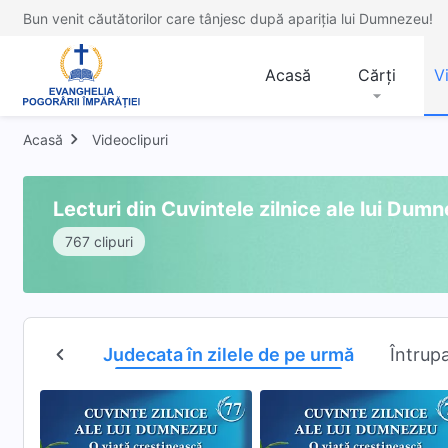
Bun venit căutătorilor care tânjesc după apariția lui Dumnezeu!
Acasă
Cărți
V
Acasă
Videoclipuri
Lecturi din Cuvintele zilnice ale lui Dum
767 clipuri
Dumnezeu
Judecata în zilele de pe urmă
Întrup