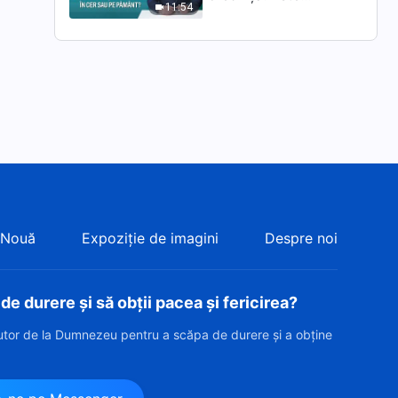
11:54
Împărăția Cerurilor în
cer sau pe pământ?
 Nouă
Expoziție de imagini
Despre noi
e durere și să obții pacea și fericirea?
jutor de la Dumnezeu pentru a scăpa de durere și a obține
?