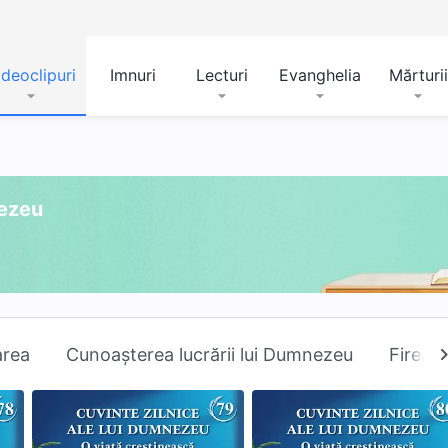
ideoclipuri
Imnuri
Lecturi
Evanghelia
Mărturii
nezeu
area
Cunoașterea lucrării lui Dumnezeu
Firea l