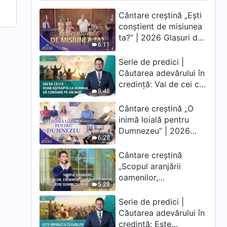
Cântare creștină „Ești
conștient de misiunea
ta?” | 2026 Glasuri de
6:11
laudă
Serie de predici |
Căutarea adevărului în
credință: Vai de cei ce
8:48
doar așteaptă ca
Domnul să coboare pe
Cântare creștină „O
un nor
inimă loială pentru
Dumnezeu” | 2026
6:28
Glasuri de laudă
Cântare creștină
„Scopul aranjării
oamenilor,
5:28
evenimentelor și
lucrurilor de către
Serie de predici |
Dumnezeu în jurul
Căutarea adevărului în
omului”
credință: Este