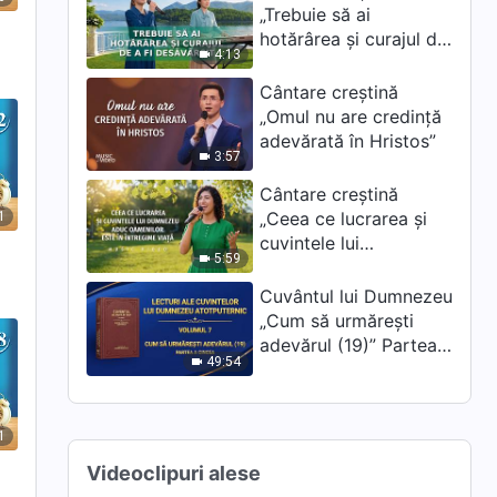
„Trebuie să ai
hotărârea și curajul de
4:13
a fi desăvârșit”
Cântare creștină
„Omul nu are credință
adevărată în Hristos”
3:57
Cântare creștină
„Ceea ce lucrarea și
1
cuvintele lui
5:59
Dumnezeu aduc
oamenilor este în
Cuvântul lui Dumnezeu
întregime viață”
„Cum să urmărești
adevărul (19)” Partea a
49:54
cincea
1
Videoclipuri alese