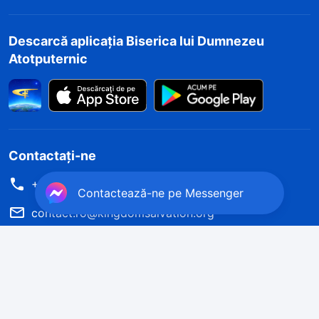
Descarcă aplicația Biserica lui Dumnezeu
Atotputernic
Contactați-ne
+40-772-213-435
Contactează-ne pe Messenger
contact.ro@kingdomsalvation.org
Cum să scapi de durere și să obții pacea și
fericirea?
Vrei să primești ajutor de la Dumnezeu pentru a scăpa de durere