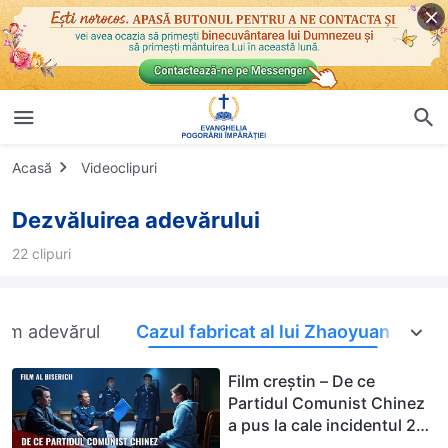
Acasă
Videoclipuri
Dezvăluirea adevărului
22 clipuri
em adevărul
Cazul fabricat al lui Zhaoyuan
Film creștin – De ce
Partidul Comunist Chinez
a pus la cale incidentul 28
mai Zhaoyuan? (Fragment