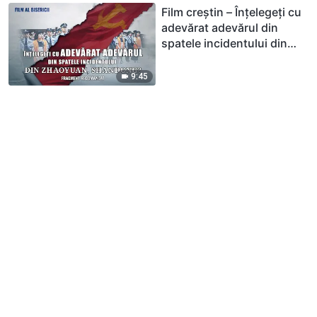
Film creștin – Înţelegeţi cu
adevărat adevărul din
spatele incidentului din
Zhaoyuan, Shandong?
(Fragment recomandat)
9:45