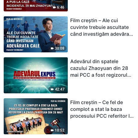
recomandat)
6:46
Film creștin – Ale cui
cuvinte trebuie ascultate
când investigăm adevărata
cale (Fragment
recomandat)
30:08
Adevărul din spatele
cazului Zhaoyuan din 28
mai PCC a fost regizorul
ascuns al întregului
scenariu
42:47
Film creștin – Ce fel de
complot a stat la baza
procesului PCC referitor la
cazul Zhaoyuan din 28
mai? (Fragment
10:52
recomandat)