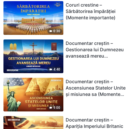
Coruri crestine –
Sărbătorirea împărăției
(Momente importante)
0:30
Documentar creștin –
Gestionarea lui Dumnezeu
avansează mereu
(Momente importante)
4:40
Documentar creștin –
Ascensiunea Statelor Unite
și misiunea sa (Momente
importante)
9:00
Documentar creștin –
Apariţia Imperiului Britanic