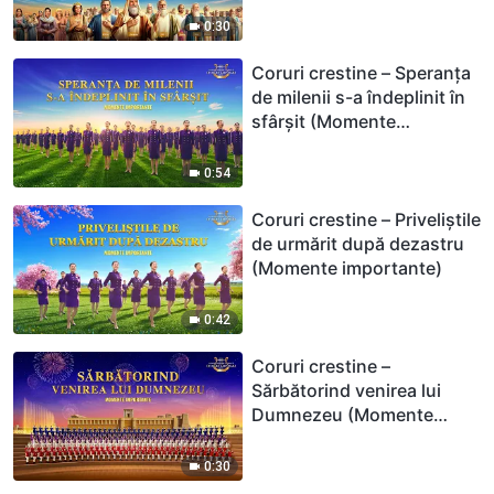
0:30
Coruri crestine – Speranța
de milenii s-a îndeplinit în
sfârșit (Momente
importante)
0:54
Coruri crestine – Priveliștile
de urmărit după dezastru
(Momente importante)
0:42
Coruri crestine –
Sărbătorind venirea lui
Dumnezeu (Momente
importante)
0:30