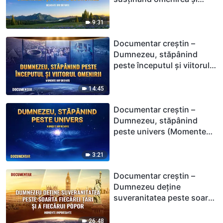
toate lucrurile (Momente
importante)
9:31
Documentar creștin –
Dumnezeu, stăpânind
peste începutul şi viitorul
omenirii (Momente
importante)
14:45
Documentar creștin –
Dumnezeu, stăpânind
peste univers (Momente
importante)
3:21
Documentar creștin –
Dumnezeu deţine
suveranitatea peste soarta
fiecărei ţări şi a fiecărui
popor (Momente
26:48