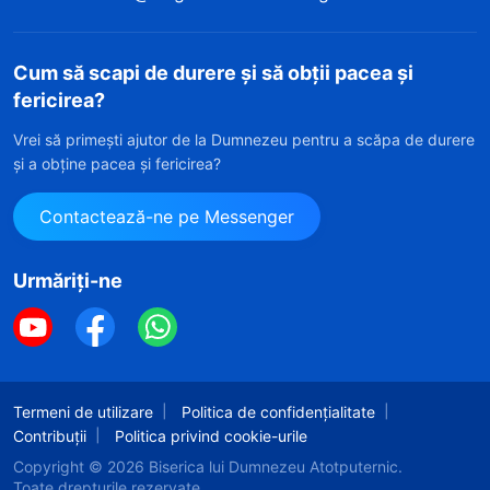
Cum să scapi de durere și să obții pacea și
fericirea?
Vrei să primești ajutor de la Dumnezeu pentru a scăpa de durere
și a obține pacea și fericirea?
Contactează-ne pe Messenger
Urmăriți-ne
Termeni de utilizare
Politica de confidențialitate
Contribuții
Politica privind cookie-urile
Copyright © 2026
Biserica lui Dumnezeu Atotputernic.
Toate drepturile rezervate.