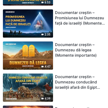
importante)
6:53
Documentar creștin –
Promisiunea lui Dumnezeu
față de israeliți (Momente
importante)
2:35
Documentar creștin –
Dumnezeu dă legea
(Momente importante)
4:47
Documentar creștin –
Dumnezeu conducând
israeliții afară din Egipt
(Momente importante)
4:39