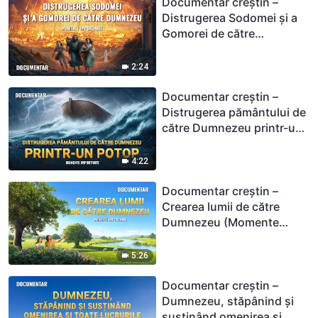
Documentar creștin –
Distrugerea Sodomei și a
Gomorei de către
Dumnezeu (Momente
importante)
2:24
Documentar creștin –
Distrugerea pământului de
către Dumnezeu printr-un
potop (Momente
importante)
4:22
Documentar creștin –
Crearea lumii de către
Dumnezeu (Momente
importante)
5:26
Documentar creștin –
Dumnezeu, stăpânind şi
susţinând omenirea şi