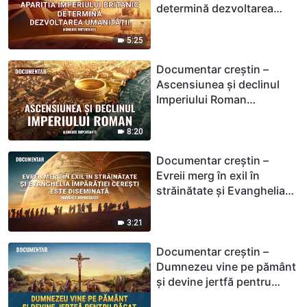
determină dezvoltarea
umanității (Momente
importante)
5:25
Documentar creștin –
Ascensiunea și declinul
Imperiului Roman
(Momente importante)
8:20
Documentar creștin –
Evreii merg în exil în
străinătate și Evanghelia
Împărăției cerești este
diseminată (Momente
3:21
importante)
Documentar creștin –
Dumnezeu vine pe pământ
și devine jertfă pentru
păcat (Momente