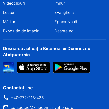
Videoclipuri
Imnuri
Lecturi
Evanghelia
Mărturii
Epoca Nouă
Expoziție de imagini
Despre noi
Descarcă aplicația Biserica lui Dumnezeu
Atotputernic
Contactați-ne
+40-772-213-435
contact.ro@kingdomsalvation.org