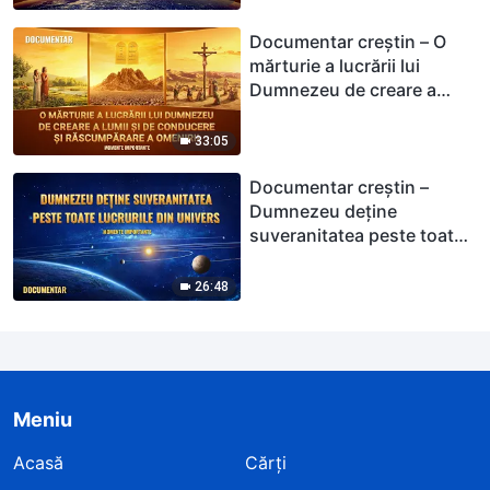
importante)
Documentar creștin – O
mărturie a lucrării lui
Dumnezeu de creare a
lumii şi de conducere şi
răscumpărare a omenirii
33:05
(Momente importante)
Documentar creștin –
Dumnezeu deţine
suveranitatea peste toate
lucrurile din univers
(Momente importante)
26:48
Meniu
Acasă
Cărți