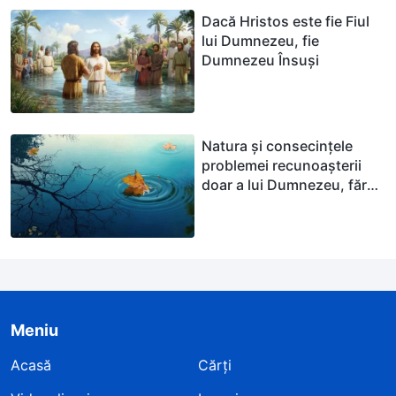
Dacă Hristos este fie Fiul
lui Dumnezeu, fie
Dumnezeu Însuși
Natura și consecințele
problemei recunoașterii
doar a lui Dumnezeu, fără
a recunoaște adevărul
Meniu
Acasă
Cărți