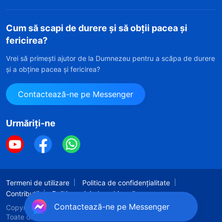
Cum să scapi de durere și să obții pacea și
fericirea?
Vrei să primești ajutor de la Dumnezeu pentru a scăpa de durere
și a obține pacea și fericirea?
Contactează-ne pe Messenger
Urmăriți-ne
Termeni de utilizare
Politica de confidențialitate
Contribuții
Politica privind cookie-urile
Contactează-ne pe Messenger
Copyright © 2026
Biserica lui Dumnezeu Atotputernic.
Toate drepturile rezervate.