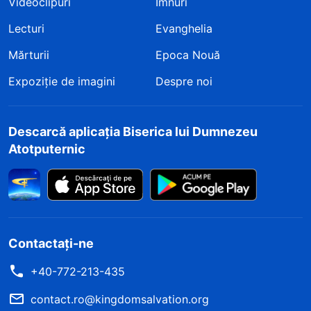
Videoclipuri
Imnuri
Lecturi
Evanghelia
Mărturii
Epoca Nouă
Expoziție de imagini
Despre noi
Descarcă aplicația Biserica lui Dumnezeu
Atotputernic
Contactați-ne
+40-772-213-435
contact.ro@kingdomsalvation.org